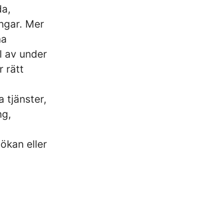
da,
ångar. Mer
na
l av under
r rätt
 tjänster,
ng,
ökan eller