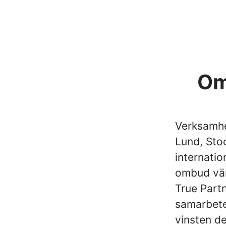
Om
Verksamhe
Lund, Sto
internatio
ombud vär
True Part
samarbete
vinsten de