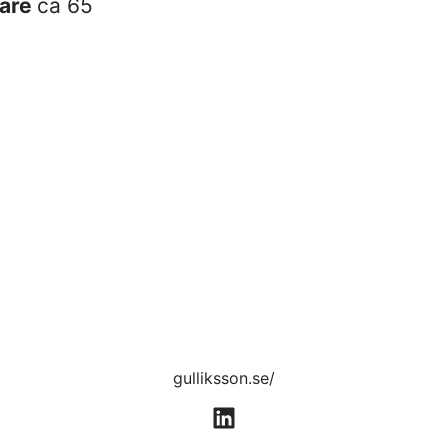
are
ca 65
gulliksson.se/