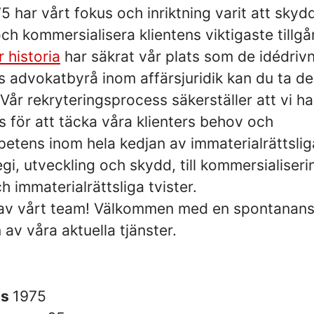
 har vårt fokus och inriktning varit att skyd
ch kommersialisera klientens viktigaste tillg
r historia
har säkrat vår plats som de idédriv
 advokatbyrå inom affärsjuridik kan du ta de
Vår rekryteringsprocess säkerställer att vi ha
 för att täcka våra klienters behov och
tens inom hela kedjan av immaterialrättsliga
egi, utveckling och skydd, till kommersialiseri
h immaterialrättsliga tvister.
l av vårt team! Välkommen med en spontanans
av våra aktuella tjänster.
es
1975