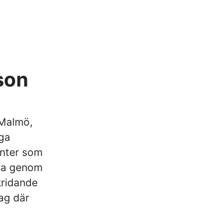
son
 Malmö,
ga
enter som
rna genom
kridande
ag där