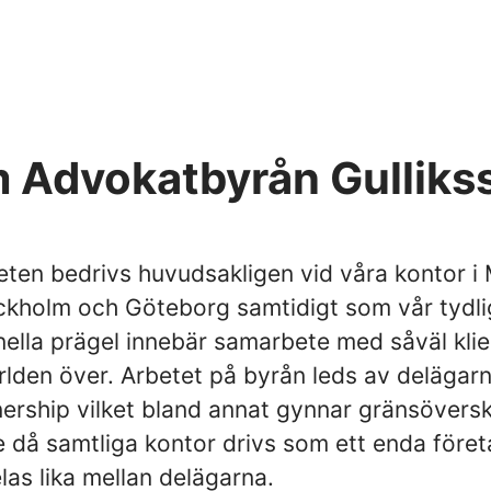
 Advokatbyrån Gulliks
ten bedrivs huvudsakligen vid våra kontor i
ckholm och Göteborg samtidigt som vår tydli
nella prägel innebär samarbete med såväl kli
lden över. Arbetet på byrån leds av deläga
nership vilket bland annat gynnar gränsövers
 då samtliga kontor drivs som ett enda föret
las lika mellan delägarna.