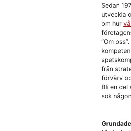
Sedan 1975
utveckla o
om hur
vå
företagens
”Om oss”. 
kompetens
spetskompe
från strat
förvärv oc
Bli en de
sök någon 
Grundad